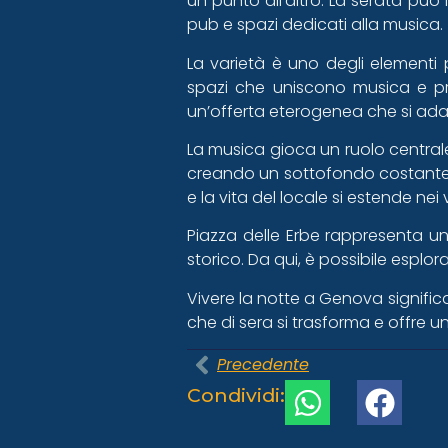
un punto all’altro. La serata può
pub e spazi dedicati alla musica.
La varietà è uno degli elementi p
spazi che uniscono musica e pr
un’offerta eterogenea che si adat
La musica gioca un ruolo centrale
creando un sottofondo costante che
e la vita del locale si estende ne
Piazza delle Erbe rappresenta uno
storico. Da qui, è possibile esplo
Vivere la notte a Genova significa
che di sera si trasforma e offre 
Precedente
Condividi: