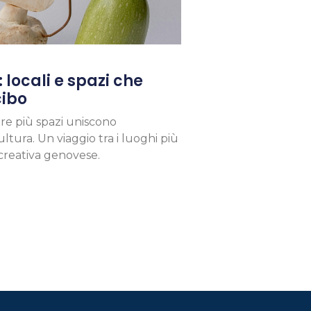
 locali e spazi che
cibo
pre più spazi uniscono
ltura. Un viaggio tra i luoghi più
 creativa genovese.