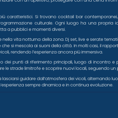
 iniziare con un aperitivo, proseguire con una cena inform
iù caratteristici. Si trovano cocktail bar contemporanei, l
ogrammazione culturale. Ogni luogo ha una propria ide
ta a pubblici e momenti diversi.
 nella vita notturna della zona. Dj set, live e serate tem
 si mescola ai suoni della città. In molti casi, il rapport
i vicoli, rendendo l’esperienza ancora più immersiva.
 dei punti di riferimento principali, luogo di incontro 
rare le strade limitrofe e scoprire nuovi locali, seguendo 
 lasciarsi guidare dall’atmosfera dei vicoli, alternando luo
un’esperienza sempre dinamica e in continua evoluzione.