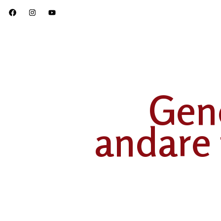
Geno
andare 