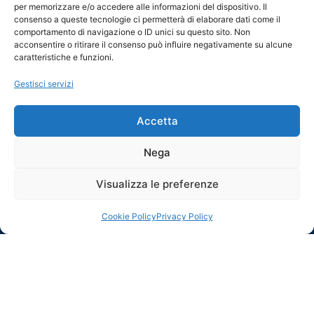
per memorizzare e/o accedere alle informazioni del dispositivo. Il
ricevere aggiornamenti sugli eventi, le iniziative e le
consenso a queste tecnologie ci permetterà di elaborare dati come il
novità che animano il territorio genovese. Attraverso
comportamento di navigazione o ID unici su questo sito. Non
acconsentire o ritirare il consenso può influire negativamente su alcune
la newsletter potrai scoprire in anticipo i prossimi
caratteristiche e funzioni.
appuntamenti della Rete e rimanere in contatto con i
luoghi e le realtà che partecipano al progetto.
Gestisci servizi
Accetta
Nega
Visualizza le preferenze
Cookie Policy
Privacy Policy