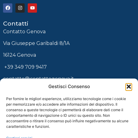
Contatti
Contatto Genova
Via Giuseppe Garibaldi 8/1A
16124 Genova
+39 349 709 9417
contatto@contattogenova.it
Gestisci Consenso
ACCOUNT E PRENOTAZIONI
Per fornire le migliori esperienze, utilizziamo tecnologie come i cookie
Newsletter
per memorizzare e/o accedere alle informazioni del dispositivo. Il
consenso a queste tecnologie ci permetterà di elaborare dati come il
comportamento di navigazione o ID unici su questo sito. Non
acconsentire o ritirare il consenso può influire negativamente su alcune
caratteristiche e funzioni.
Ho letto e accetto i termini e condizioni della
privacy