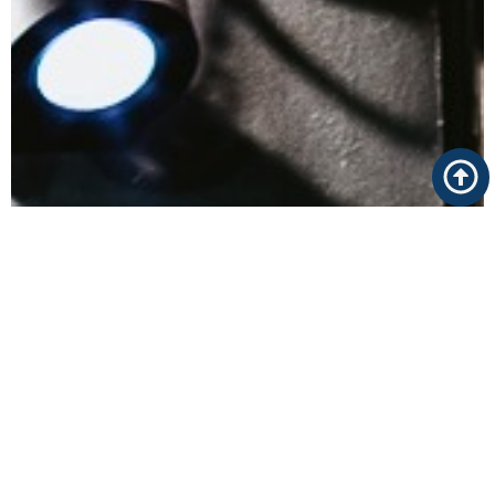
Qualche informazione in
più su La Cialtroneria
La Cialtroneria è un locale situato nel centro storico
di Genova, in Salita Pollaiuoli 17R, a pochi passi da
Piazza De Ferrari e dalla Cattedrale di San Lorenzo, in