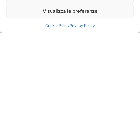
Visualizza le preferenze
Cookie Policy
Privacy Policy
Qualche informazione in
più su Cesto
Il Ce.Sto è una cooperativa sociale con sede nel
centro storico di Genova, in Vico di San Donato 2,
attiva da oltre cinquant’anni nel campo
dell’educazione, della cultura e dell’inclusione
sociale. Nata originariamente come associazione di
volontariato, nel tempo si è evoluta fino a diventare