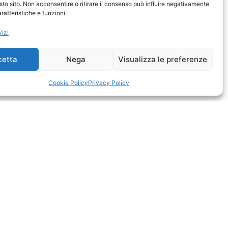
sto sito. Non acconsentire o ritirare il consenso può influire negativamente
ratteristiche e funzioni.
vizi
cetta
Nega
Visualizza le preferenze
Cookie Policy
Privacy Policy
co 32r, all’interno di una delle aree più
o, in un contesto urbano dinamico e