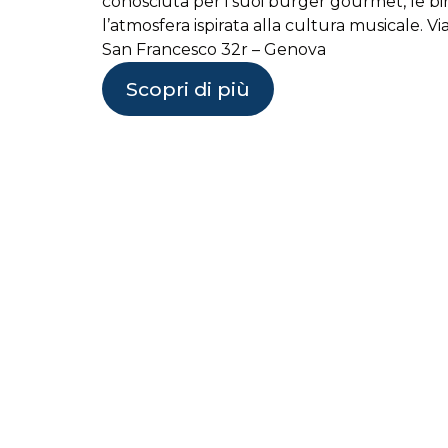
conosciuta per i suoi burger gourmet, le birr
l’atmosfera ispirata alla cultura musicale. Vi
San Francesco 32r – Genova
Scopri di più