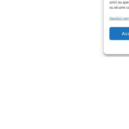
unici su que
su alcune ca
Gestisci ser
Ac
in più su Groove Burger
 storico di Genova, in Via ai Quattro Canti di San Frances
Via Garibaldi e dai principali punti di interesse del centr
nata.