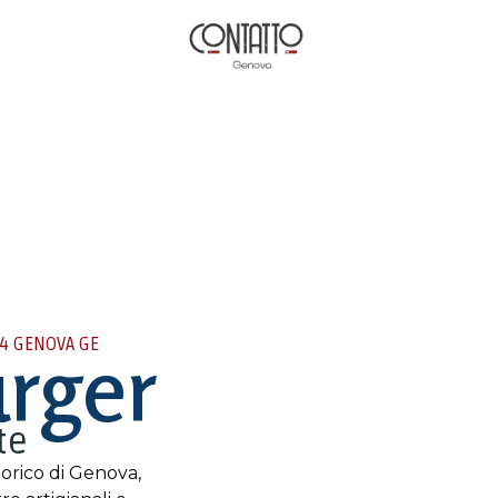
24 GENOVA GE
rger
te
rico di Genova,